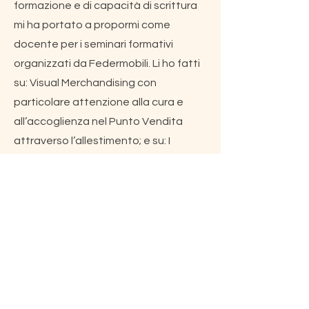
formazione e di capacità di scrittura
mi ha portato a propormi come
docente per i seminari formativi
organizzati da Federmobili. Li ho fatti
su: Visual Merchandising con
particolare attenzione alla cura e
all’accoglienza nel Punto Vendita
attraverso l’allestimento; e su: I
concetti di Casa e di Abitare in un
approccio multidisciplinare, utile a chi
lavora nel settore dell’arredamento.
Nel 2018 ho fondato l’Associazione
Aprire Le Stanze per realizzare il
progetto dello spazio culturale
Posto Unico a Fiesole, in Toscana, sul
quale ho lavorato partecipando