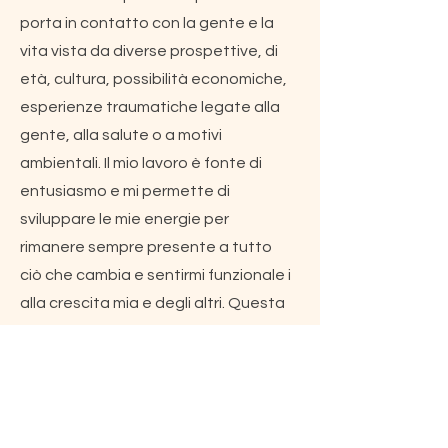
porta in contatto con la gente e la
vita vista da diverse prospettive, di
età, cultura, possibilità economiche,
esperienze traumatiche legate alla
gente, alla salute o a motivi
ambientali. Il mio lavoro è fonte di
entusiasmo e mi permette di
sviluppare le mie energie per
rimanere sempre presente a tutto
ciò che cambia e sentirmi funzionale i
alla crescita mia e degli altri. Questa
è la danza della vita tra tempi e
spazi, usanze e culture e generazioni
che si integrano tra di loro e
coesistono. All’affacciarsi della mia
età avanzata è un motivo in più per